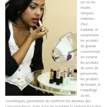
urs ou les
études
cliniques
réalisées
chez
Evalulab, et
notamment
les produits
de grande
consommati
on comme
les produits
de soins de
personnels,
les produits
de beauté, le
maquillage
ou les
cosmétiques, permettent de confirmer les attentes des
consommateurs, mais aussi de quantifier la performance d’un